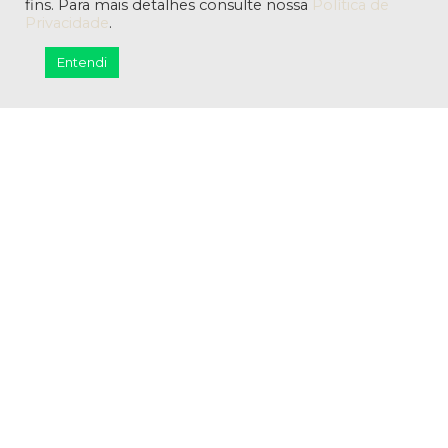
fins. Para mais detalhes consulte nossa
Política de
os clientes certos — aqueles que
Privacidade
.
valorizam o que só você tem.
Entendi
Com 12 anos de experiência e mais de
8.500 empresas atendidas, aplicamos
uma metodologia estratégica que alinha
posicionamento, conteúdo e vendas
para gerar crescimento real, sustentável
e previsível.
Saiba mais
Fale conosco
contato@codirect.com.br
Whatsapp: (48) 99989-0371
CNPJ: 22.478.779/0001-98