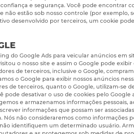
confiança e segurança. Você pode encontrar coo
e não estão sob nosso controle (por exemplo, s
ativo desenvolvido por terceiros, um cookie pod
GLE
ing do Google Ads para veicular anúncios em sit
visitou o nosso site e assim o Google pode exib
dores de terceiros, inclusive o Google, compram
os o Google para exibir nossos anúncios nesses 
es de terceiros, quanto o Google, utilizam-se d
ê pode desativar o uso de cookies pelo Google
gemos e armazenamos informações pessoais, ao 
escrever informações que possam ser associad
soa. Nós não consideraremos como informações 
 não identifiquem um determinado usuário. A
tadores e as protegemos sob medidas de proteç