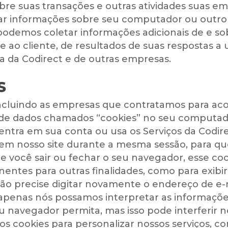
bre suas transações e outras atividades suas em
ar informações sobre seu computador ou outro d
 podemos coletar informações adicionais de e s
 ao cliente, de resultados de suas respostas a
da Codirect e de outras empresas.
S
 incluindo as empresas que contratamos para a
de dados chamados “cookies” no seu computado
tra em sua conta ou usa os Serviços da Codirec
s em nosso site durante a mesma sessão, para qu
você sair ou fechar o seu navegador, esse cookie
tes para outras finalidades, como para exibir
não precise digitar novamente o endereço de e
apenas nós possamos interpretar as informações
u navegador permita, mas isso pode interferir n
cookies para personalizar nossos serviços, con