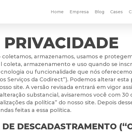
Home
Empresa
Blog
Cases
C
E PRIVACIDADE
mo coletamos, armazenamos, usamos e protegem
tal coleta, armazenamento e uso quando se insc
tecnologia ou funcionalidade que nós oferecemos
s Serviços da Codirect”). Podemos alterar esta
so site. A versão revisada entrará em vigor assi
ma alteração substancial, avisaremos você com 30
lizações da política” do nosso site. Depois dess
as feitas a essa política.
A DE DESCADASTRAMENTO (“O