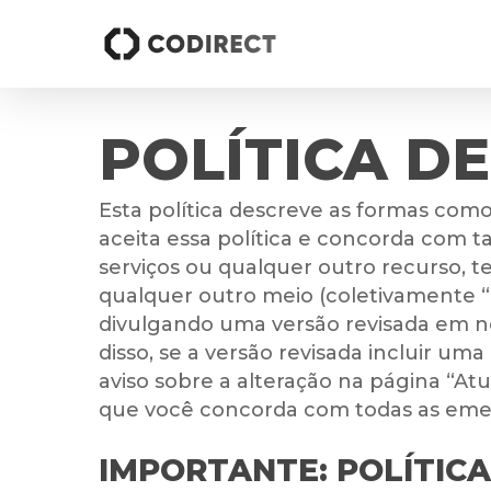
Skip
to
main
content
POLÍTICA D
Esta política descreve as formas co
aceita essa política e concorda com 
serviços ou qualquer outro recurso, 
qualquer outro meio (coletivamente “o
divulgando uma versão revisada em nos
disso, se a versão revisada incluir u
aviso sobre a alteração na página “Atua
que você concorda com todas as emend
IMPORTANTE: POLÍTIC