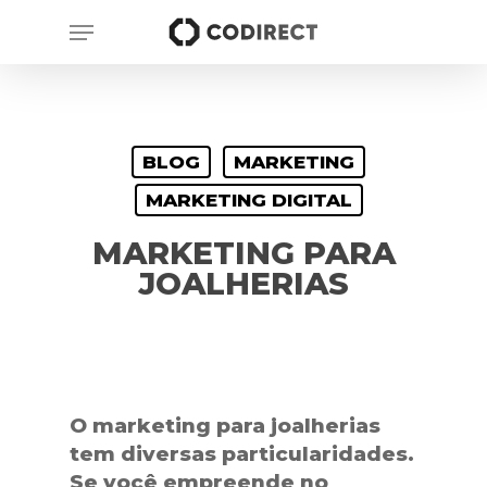
Skip
Menu
to
main
content
BLOG
MARKETING
MARKETING DIGITAL
MARKETING PARA
JOALHERIAS
O marketing para joalherias
tem diversas particularidades.
Se você empreende no