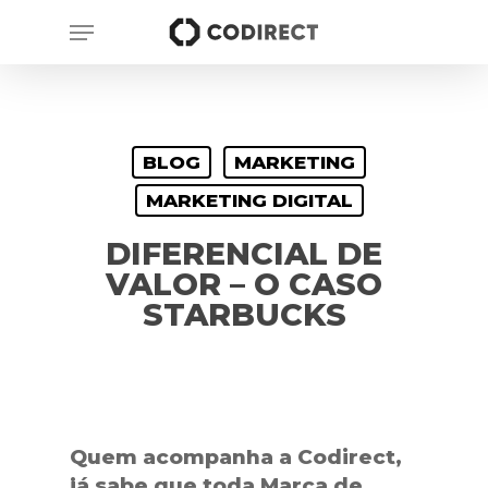
Skip
Menu
to
main
content
BLOG
MARKETING
MARKETING DIGITAL
DIFERENCIAL DE
VALOR – O CASO
STARBUCKS
Quem acompanha a Codirect,
já sabe que toda Marca de